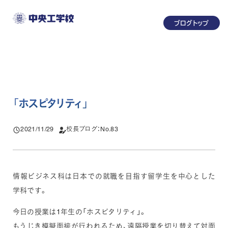
メ
ブログトップ
イ
ン
コ
ン
テ
ン
「
ホスピタリティ
」
ツ
へ
2021/11/29
校長ブログ：No.83
投稿日
移
動
情報ビジネス科は日本での就職を目指す留学生を中心とした
学科です。
今日の授業は1年生の「ホスピタリティ」。
もうじき模擬面接が行われるため、遠隔授業を切り替えて対面