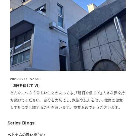
2026/03/17
No.501
投稿日
「
明日を信じて Ⅵ
」
どんなにつらく苦しいことがあっても、「明日を信じて」大きな夢を持
ち続けてください。 自分を大切にし、家族や友人を敬い、健康に留意
して社会で活躍することを願います。 卒業おめでとうございます。
Series Blogs
ベトナムの青い空
18