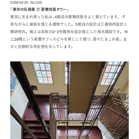
2026/03/23
No.503
投稿日
「
東京の名建築 ㉗ 歌舞伎座タワー
」
東京に生まれ育った私は、4期目の歌舞伎座をよく覚えています。 子
供ながらに威容を感じる建物でした。 5期目の設計は三菱地所設計と
隈研吾氏。 施工は本校の2・3号館他を設計施工した清水建設です。 地
上29階という高層オフィスビルを背にして建つ、堂々たるこの姿。 ま
さに圧倒的な存在感を示しています。