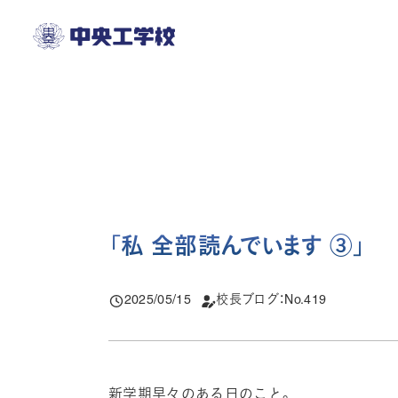
メ
イ
ン
コ
ン
テ
ン
ツ
「
私 全部読んでいます ③
」
へ
移
2025/05/15
校長ブログ：No.419
動
投稿日
新学期早々のある日のこと。