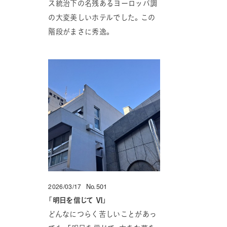
ス統治下の名残あるヨーロッパ調
の大変美しいホテルでした。この
階段がまさに秀逸。
No.501
2026/03/17
投稿日
「
明日を信じて Ⅵ
」
どんなにつらく苦しいことがあっ