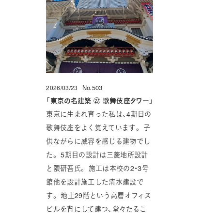
No.503
2026/03/23
投稿日
「
東京の名建築 ㉗ 歌舞伎座タワー
」
東京に生まれ育った私は、4期目の
歌舞伎座をよく覚えています。 子
供ながらに威容を感じる建物でし
た。 5期目の設計は三菱地所設計
と隈研吾氏。 施工は本校の2・3号
館他を設計施工した清水建設で
す。 地上29階という高層オフィス
ビルを背にして建つ、堂々たるこ