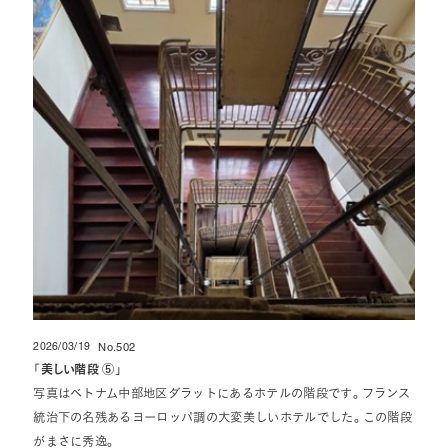
2026/03/19
No.502
投稿日
「
美しい階段 ⑤
」
写真はベトナム中部地区ダラットにあるホテルの階段です。フランス
統治下の名残あるヨーロッパ調の大変美しいホテルでした。この階段
がまさに秀逸。