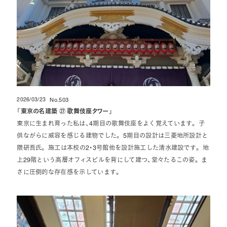
2026/03/23
No.503
投稿日
「
東京の名建築 ㉗ 歌舞伎座タワー
」
東京に生まれ育った私は、4期目の歌舞伎座をよく覚えています。 子
供ながらに威容を感じる建物でした。 5期目の設計は三菱地所設計と
隈研吾氏。 施工は本校の2・3号館他を設計施工した清水建設です。 地
上29階という高層オフィスビルを背にして建つ、堂々たるこの姿。 ま
さに圧倒的な存在感を示しています。