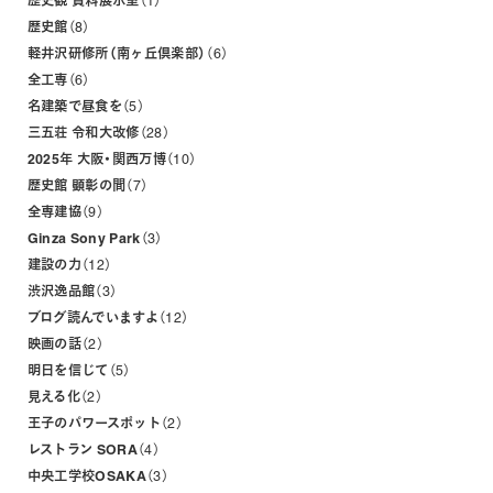
歴史観 資料展示室
1
歴史館
8
軽井沢研修所（南ヶ丘倶楽部）
6
全工専
6
名建築で昼食を
5
三五荘 令和大改修
28
2025年 大阪・関西万博
10
歴史館 顕彰の間
7
全専建協
9
Ginza Sony Park
3
建設の力
12
渋沢逸品館
3
ブログ読んでいますよ
12
映画の話
2
明日を信じて
5
見える化
2
王子のパワースポット
2
レストラン SORA
4
中央工学校OSAKA
3