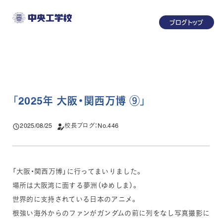
メ
ブログトップ
イ
ン
コ
ン
テ
ン
「
2025年 大阪・関西万博 ⑨
」
ツ
へ
2025/08/25
校長ブログ：No.446
投稿日
移
動
「大阪・関西万博」に行ってまいりました。
場所は大阪湾に面する夢洲（ゆめしま）。
世界的に支持されている日本のアニメ。
根強い海外からのファンがガンダムの前に列をなし写真撮影に