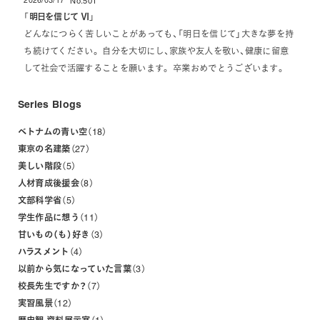
2026/03/17
No.501
投稿日
「
明日を信じて Ⅵ
」
どんなにつらく苦しいことがあっても、「明日を信じて」大きな夢を持
ち続けてください。 自分を大切にし、家族や友人を敬い、健康に留意
して社会で活躍することを願います。 卒業おめでとうございます。
Series Blogs
ベトナムの青い空
18
東京の名建築
27
美しい階段
5
人材育成後援会
8
文部科学省
5
学生作品に想う
11
甘いもの（も）好き
3
ハラスメント
4
以前から気になっていた言葉
3
校長先生ですか？
7
実習風景
12