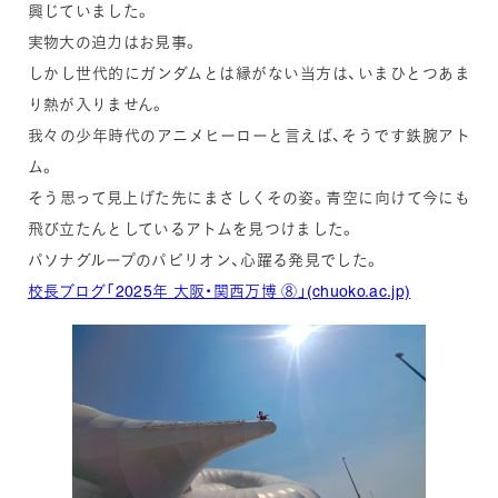
興じていました。
実物大の迫力はお見事。
しかし世代的にガンダムとは縁がない当方は、いまひとつあま
り熱が入りません。
我々の少年時代のアニメヒーローと言えば、そうです鉄腕アト
ム。
そう思って見上げた先にまさしくその姿。青空に向けて今にも
飛び立たんとしているアトムを見つけました。
パソナグループのパビリオン、心躍る発見でした。
校長ブログ「2025年 大阪・関西万博 ⑧」(chuoko.ac.jp)