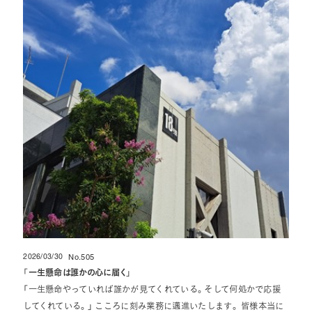
2026/03/30
No.505
投稿日
「
一生懸命は誰かの心に届く
」
「一生懸命やっていれば誰かが見てくれている。そして何処かで応援
してくれている。」 こころに刻み業務に邁進いたします。 皆様本当に