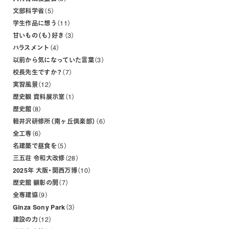
文部科学省
5
学生作品に想う
11
甘いもの（も）好き
3
ハラスメント
4
以前から気になっていた言葉
3
校長先生ですか？
7
実習風景
12
歴史観 資料展示室
1
歴史館
8
軽井沢研修所（南ヶ丘倶楽部）
6
全工専
6
名建築で昼食を
5
三五荘 令和大改修
28
2025年 大阪・関西万博
10
歴史館 顕彰の間
7
全専建協
9
Ginza Sony Park
3
建設の力
12