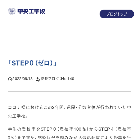
メ
ブログトップ
イ
ン
コ
ン
テ
ン
「
STEP０（ゼロ）
」
ツ
へ
2022/06/13
校長ブログ：No.140
投稿日
移
動
コロナ禍におけるこの2年間、遠隔・分散登校が行われていた中
央工学校。
学生の登校率をSTEP０（登校率100％）からSTEP４（登校率
0％）まで定め、感染状況を鑑みながら遠隔配信により授業を行