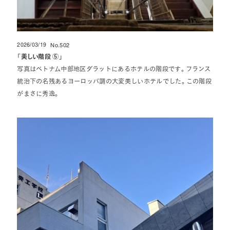
2026/03/19
No.502
投稿日
「
美しい階段 ⑤
」
写真はベトナム中部地区ダラットにあるホテルの階段です。フランス
統治下の名残あるヨーロッパ調の大変美しいホテルでした。この階段
がまさに秀逸。