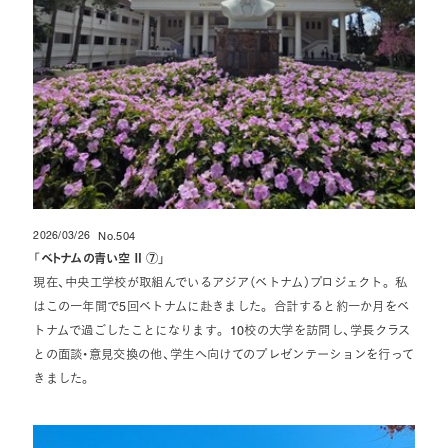
2026/03/26
No.504
投稿日
「
ベトナムの青い空 Ⅱ ⑦
」
現在、中央工学校が取組んでいるアジア（ベトナム）プロジェクト。 私
はこの一年間で5回ベトナムに赴きました。 合計すると約一か月をベ
トナムで過ごしたことになります。 10校の大学を訪問し、学長クラス
との面談・意見交換の他、学生へ向けてのプレゼンテーションを行って
きました。