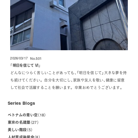
2026/03/17
No.501
投稿日
「
明日を信じて Ⅵ
」
どんなにつらく苦しいことがあっても、「明日を信じて」大きな夢を持
ち続けてください。 自分を大切にし、家族や友人を敬い、健康に留意
して社会で活躍することを願います。 卒業おめでとうございます。
Series Blogs
ベトナムの青い空
18
東京の名建築
27
美しい階段
5
人材育成後援会
8