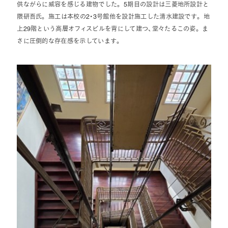
供ながらに威容を感じる建物でした。 5期目の設計は三菱地所設計と
隈研吾氏。 施工は本校の2・3号館他を設計施工した清水建設です。 地
上29階という高層オフィスビルを背にして建つ、堂々たるこの姿。 ま
さに圧倒的な存在感を示しています。