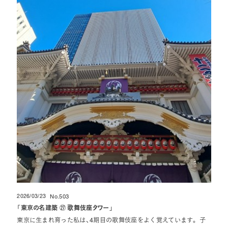
2026/03/23
No.503
投稿日
「
東京の名建築 ㉗ 歌舞伎座タワー
」
東京に生まれ育った私は、4期目の歌舞伎座をよく覚えています。 子