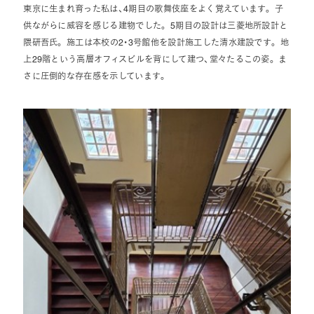
東京に生まれ育った私は、4期目の歌舞伎座をよく覚えています。 子
供ながらに威容を感じる建物でした。 5期目の設計は三菱地所設計と
隈研吾氏。 施工は本校の2・3号館他を設計施工した清水建設です。 地
上29階という高層オフィスビルを背にして建つ、堂々たるこの姿。 ま
さに圧倒的な存在感を示しています。