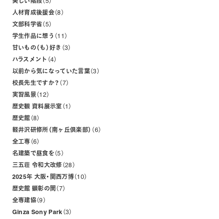
美しい階段
5
人材育成後援会
8
文部科学省
5
学生作品に想う
11
甘いもの（も）好き
3
ハラスメント
4
以前から気になっていた言葉
3
校長先生ですか？
7
実習風景
12
歴史観 資料展示室
1
歴史館
8
軽井沢研修所（南ヶ丘倶楽部）
6
全工専
6
名建築で昼食を
5
三五荘 令和大改修
28
2025年 大阪・関西万博
10
歴史館 顕彰の間
7
全専建協
9
Ginza Sony Park
3