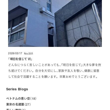
2026/03/17
No.501
投稿日
「
明日を信じて Ⅵ
」
どんなにつらく苦しいことがあっても、「明日を信じて」大きな夢を持
ち続けてください。 自分を大切にし、家族や友人を敬い、健康に留意
して社会で活躍することを願います。 卒業おめでとうございます。
Series Blogs
ベトナムの青い空
18
東京の名建築
27