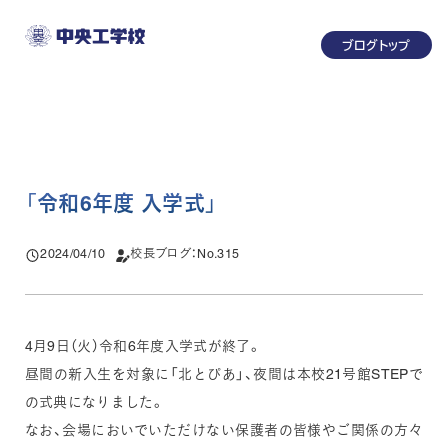
メ
ブログトップ
イ
ン
コ
ン
テ
ン
「
令和6年度 入学式
」
ツ
へ
2024/04/10
校長ブログ：No.315
投稿日
移
動
4月9日（火）令和6年度入学式が終了。
昼間の新入生を対象に「北とぴあ」、夜間は本校21号館STEPで
の式典になりました。
なお、会場においでいただけない保護者の皆様やご関係の方々