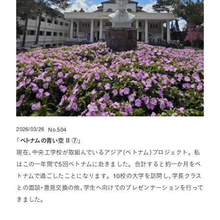
2026/03/26
No.504
投稿日
「
ベトナムの青い空 Ⅱ ⑦
」
現在、中央工学校が取組んでいるアジア（ベトナム）プロジェクト。 私
はこの一年間で5回ベトナムに赴きました。 合計すると約一か月をベ
トナムで過ごしたことになります。 10校の大学を訪問し、学長クラス
との面談・意見交換の他、学生へ向けてのプレゼンテーションを行って
きました。