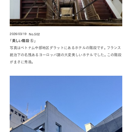
2026/03/19
No.502
投稿日
「
美しい階段 ⑤
」
写真はベトナム中部地区ダラットにあるホテルの階段です。フランス
統治下の名残あるヨーロッパ調の大変美しいホテルでした。この階段
がまさに秀逸。