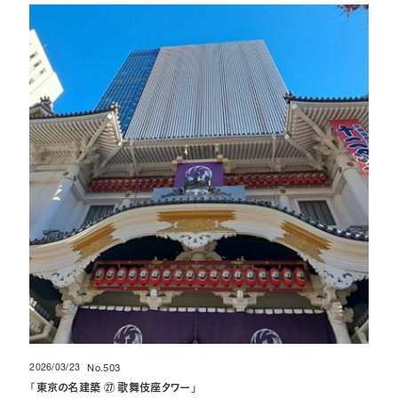
2026/03/23
No.503
投稿日
「
東京の名建築 ㉗ 歌舞伎座タワー
」