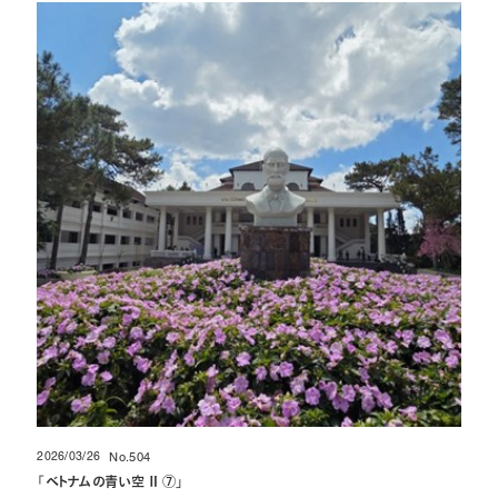
2026/03/26
No.504
投稿日
「
ベトナムの青い空 Ⅱ ⑦
」