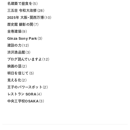
名建築で昼食を
5
三五荘 令和大改修
28
2025年 大阪・関西万博
10
歴史館 顕彰の間
7
全専建協
9
Ginza Sony Park
3
建設の力
12
渋沢逸品館
3
ブログ読んでいますよ
12
映画の話
2
明日を信じて
5
見える化
2
王子のパワースポット
2
レストラン SORA
4
中央工学校OSAKA
3