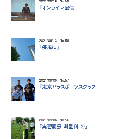
2021/09/16
No.59
投稿日
「
オンライン配信
」
2021/09/13
No.58
投稿日
「
疾風に
」
2021/09/09
No.57
投稿日
「
東京パラスポーツスタッフ
」
2021/09/06
No.56
投稿日
「
実習風景 測量科 ②
」