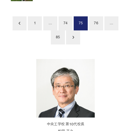
投
1
…
74
75
76
…
稿
85
の
ペ
ー
ジ
送
り
中央工学校 第10代校長