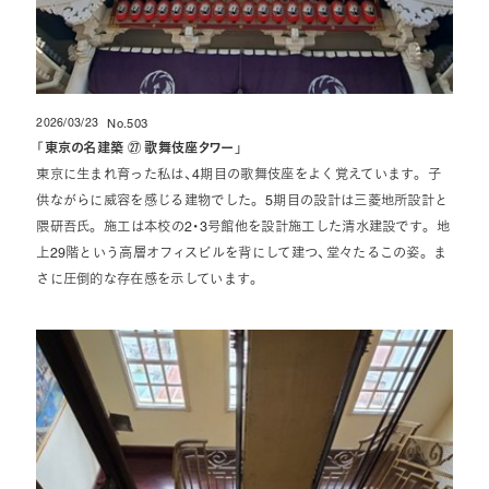
2026/03/23
No.503
投稿日
「
東京の名建築 ㉗ 歌舞伎座タワー
」
東京に生まれ育った私は、4期目の歌舞伎座をよく覚えています。 子
供ながらに威容を感じる建物でした。 5期目の設計は三菱地所設計と
隈研吾氏。 施工は本校の2・3号館他を設計施工した清水建設です。 地
上29階という高層オフィスビルを背にして建つ、堂々たるこの姿。 ま
さに圧倒的な存在感を示しています。