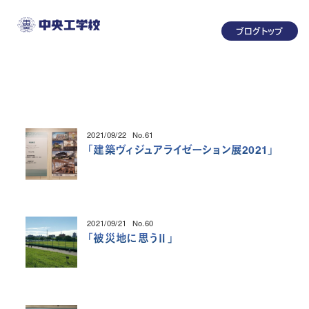
メ
ブログトップ
イ
ン
コ
ン
テ
ン
2021/09/22
No.61
投稿日
ツ
「
建築ヴィジュアライゼーション展2021
」
へ
移
動
2021/09/21
No.60
投稿日
「
被災地に思うⅡ
」