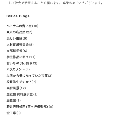
して社会で活躍することを願います。 卒業おめでとうございます。
Series Blogs
ベトナムの青い空
18
東京の名建築
27
美しい階段
5
人材育成後援会
8
文部科学省
5
学生作品に想う
11
甘いもの（も）好き
3
ハラスメント
4
以前から気になっていた言葉
3
校長先生ですか？
7
実習風景
12
歴史観 資料展示室
1
歴史館
8
軽井沢研修所（南ヶ丘倶楽部）
6
全工専
6