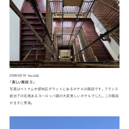
2026/03/19
No.502
投稿日
「
美しい階段 ⑤
」
写真はベトナム中部地区ダラットにあるホテルの階段です。フランス
統治下の名残あるヨーロッパ調の大変美しいホテルでした。この階段
がまさに秀逸。