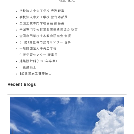
松田 正之
学校法人中央工学校 専務理事
学校法人中央工学校 教育本部長
全国工業専門学校協会 副会長
全国専門学校建築教育連絡協議会 監事
全国専門学校土木教育研究会 会長
（一財）測量専門教育センター 理事
一般財団法人中央工学校
生涯学習センター 理事長
建築設計科（1978年卒業）
一級建築士
1級建築施工管理技士
Recent Blogs