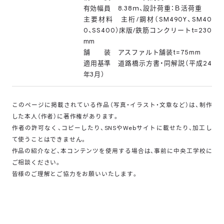
有効幅員 8.38ｍ、設計荷重：Ｂ活荷重
主要材料 主桁/鋼材（SM490Y、SM40
0、SS400）床版/鉄筋コンクリートt=230
mm
舗 装 アスファルト舗装t=75mm
適用基準 道路橋示方書・同解説（平成24
年3月）
このページに掲載されている作品（写真・イラスト・文章など）は、制作
した本人（作者）に著作権があります。
作者の許可なく、コピーしたり、SNSやWebサイトに載せたり、加工し
て使うことはできません。
作品の紹介など、本コンテンツを使用する場合は、事前に中央工学校に
ご相談ください。
皆様のご理解とご協力をお願いいたします。