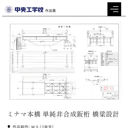
メ
イ
ン
コ
ン
テ
ン
ツ
へ
移
動
ミナマ本橋 単純非合成鈑桁 橋梁設計
作品制作： M.S.
（2年生）