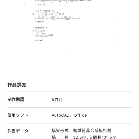
作品詳細
制作期間
6カ月
使用ソフト
AutoCAD、 Office
橋梁形式 鋼単純非合成鈑桁橋
作品データ
橋 長 32.5ｍ、支間長：31.5ｍ