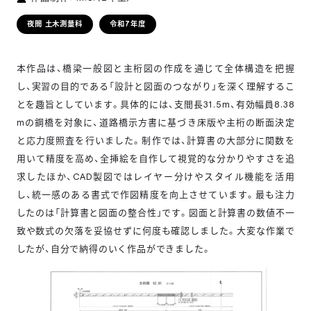
学科
夜間 土木測量科
令和7年度
本作品は、橋梁一般図と主桁図の作成を通じて全体構造を把握
し、実習の目的である「設計と図面のつながり」を深く理解するこ
とを趣旨としています。具体的には、支間長31.5m、有効幅員8.38
mの鋼橋を対象に、道路橋示方書に基づき床版や主桁の断面決定
と応力度照査を行いました。制作では、計算書の大部分に関数を
用いて精度を高め、全挿絵を自作して視覚的な分かりやすさを追
求したほか、CAD製図ではレイヤー分けやスタイル機能を活用
し、統一感のある書式で作図精度を向上させています。最も注力
したのは「計算書と図面の整合性」です。図面と計算書の数値不一
致や数式の欠落を妥協せずに何度も確認しました。大変な作業で
したが、自分で納得のいく作品ができました。