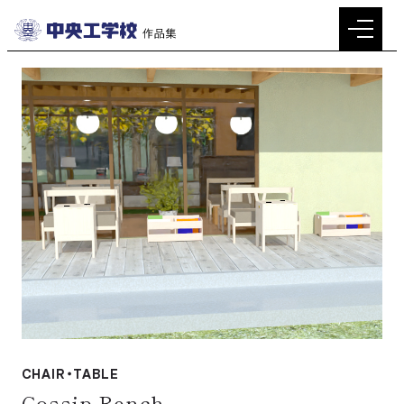
メ
イ
ン
コ
ン
テ
ン
ツ
へ
移
動
CHAIR・TABLE
Gossip Bench