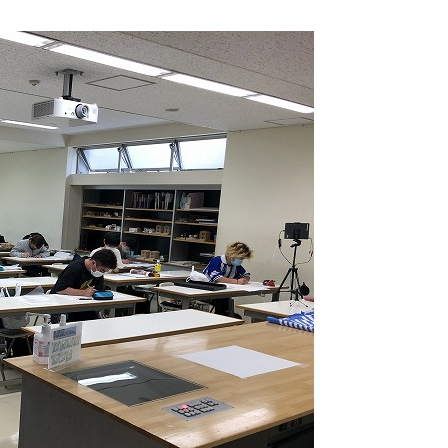
3DCAD設計科（2年制）
情報ビジネス科（2年制）
リベラルアーツ科（1