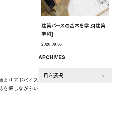
建築パースの基本を学ぶ[建築
学科]
2026.08.05
投稿日
ARCHIVES
A
R
師よりアドバイス
C
誌を探しながらい
H
I
V
E
S