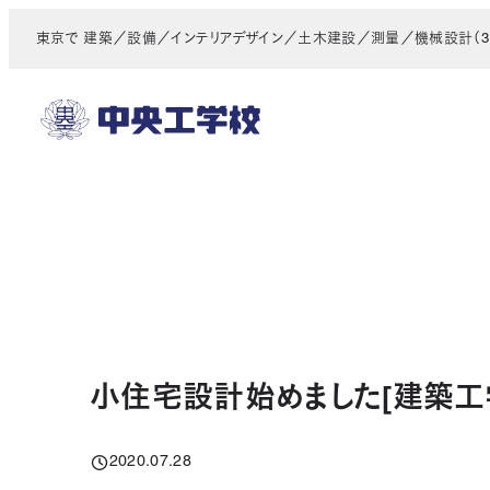
メ
東京で 建築／設備／インテリアデザイン／土木建設／測量／機械設計（3D
イ
ン
コ
ン
テ
ン
ツ
へ
移
動
小住宅設計始めました[建築工
2020.07.28
投稿日