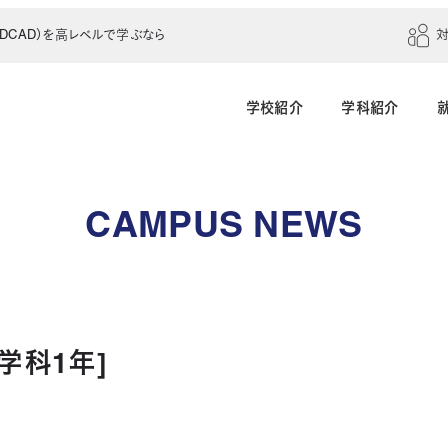
CAD）を高レベルで学ぶなら
学校紹介
学科紹介
建築学科（4年制）
建築設計科（2年制）
CAMPUS NEWS
建築室内設計科（2年制）
建築科（2年制・夜
インテリアデザイン科（3年制）
学科1年]
土木建設科（2年制）
測量科（1年制）