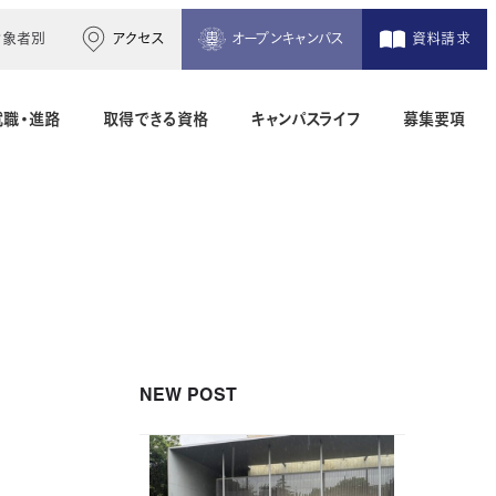
対象者別
アクセス
オープンキャンパス
資料請求
就職・進路
取得できる資格
キャンパスライフ
募集要項
木造建築科（2年制）
建築設備設計科（2年制）
間）
二級建築士専科（1年制）
NEW POST
地理空間情報科（1年制）
土木測量科（2年制・夜間）