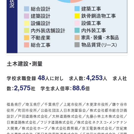
土木建設・測量
48
4,253
学校求職登録
人に対し 求人数：
人 求人社
2,575
88.6
数：
社 学生求人倍率：
倍
福島県庁／埼玉県庁／千葉県庁／上尾市役所／木更津市役所／鎌ケ谷市
役所／町田市役所／公益社団法人日本測量協会／株式会社都市総合計画
設計／戸田道路株式会社／大林道路株式会社／丸藤小林土木株式会社／
日東道路株式会社／フジタ道路株式会社／株式会社ネクスコ・メンテナン
ス関東／株式会社ホープ／株式会社鹿熊組／京王電鉄株式会社／世紀東