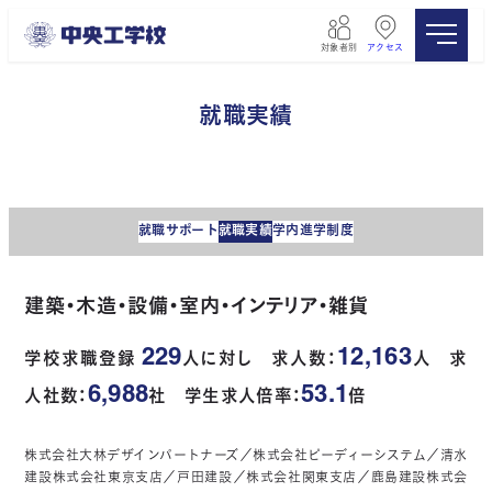
メ
イ
対象者別
アクセス
ン
コ
ン
就職実績
テ
ン
ツ
へ
移
就職サポート
就職実績
学内進学制度
動
建築・木造・設備・室内・インテリア・雑貨
229
12,163
学校求職登録
人に対し 求人数：
人 求
6,988
53.1
人社数：
社 学生求人倍率：
倍
株式会社大林デザインパートナーズ／株式会社ピーディーシステム／清水
建設株式会社東京支店／戸田建設／株式会社関東支店／鹿島建設株式会