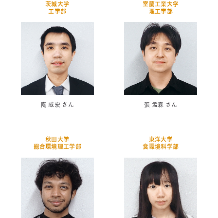
茨城大学
室蘭工業大学
工学部
理工学部
陶 威宏 さん
張 孟森 さん
秋田大学
東洋大学
総合環境理工学部
食環境科学部