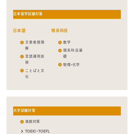
日本留学試験対策
日本語
理系科目
文章表現理
数学
解
理系科目基
言語運用技
礎
術
物理・化学
ことばと文
化
大学試験対策
進路対策
TOEIC・TOEFL