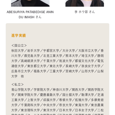
ABESURIYA PATABEDIGE ANIN
李 ホウ容 さん
DU IMASH さん
進学実績
＜国公立＞
秋田大学／岩手大学／宇都宮大学／大分大学／大阪市立大学／香
川大学／鹿児島大学／北見工業大学／熊本大学／埼玉大学／静岡
大学／高崎経済大学／千葉大学／筑波大学／都留文化大学／電気
通信大学／東京都立大学／東北大学／長崎大学／奈良女子大学／
広島市立大学／福島大学／三重大学／宮崎大学／山形大学／山梨
大学 他
＜私立＞
青山学院大学／学習院大学／神奈川大学／関西大学／関西学院大
学／関東学院大学／慶應義塾大学／国士舘大学／駒澤大学／芝浦
工業大学／上智大学／成蹊大学／専修大学／拓殖大学／多摩美術
大学／千葉商科大学／中央大学／帝京大学／東海大学／東京農業
大学／東京理科大学／東洋大学／日本大学／日本女子大学／二松