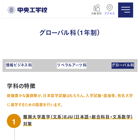
メ
イ
対象者別
アクセス
ン
コ
ン
グローバル科（1年制）
テ
ン
ツ
へ
移
情報ビジネス科
リベラルアーツ科
グローバル科
動
学科の特徴
経験豊かな講師陣が、日本留学試験はもちろん、入学試験・面接等、有名大学
に進学するための指導を行います。
難関大学進学（文系）EJU（日本語・総合科目・文系数学）
対策