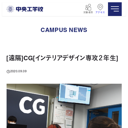
メ
イ
対象者別
アクセス
ン
コ
ン
CAMPUS NEWS
テ
ン
ツ
へ
移
[遠隔]CG[インテリアデザイン専攻２年生]
動
2020.09.09
投稿日