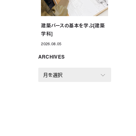
建築パースの基本を学ぶ[建築
学科]
2026.08.05
投稿日
ARCHIVES
A
R
C
H
I
V
E
S