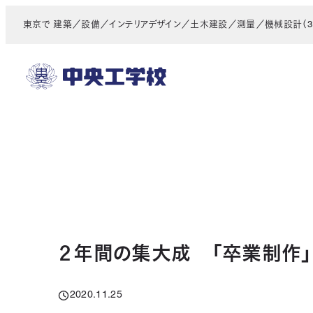
メ
東京で 建築／設備／インテリアデザイン／土木建設／測量／機械設計（3D
イ
ン
コ
ン
テ
ン
ツ
へ
移
動
２年間の集大成 「卒業制作」
2020.11.25
投稿日