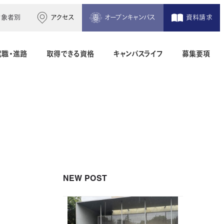
対象者別
アクセス
オープンキャンパス
資料請求
就職・進路
取得できる資格
キャンパスライフ
募集要項
木造建築科（2年制）
建築設備設計科（2年制）
間）
二級建築士専科（1年制）
NEW POST
地理空間情報科（1年制）
土木測量科（2年制・夜間）