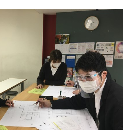
3DCAD設計科（2年制）
情報ビジネス科（2年制）
リベラルアーツ科（1