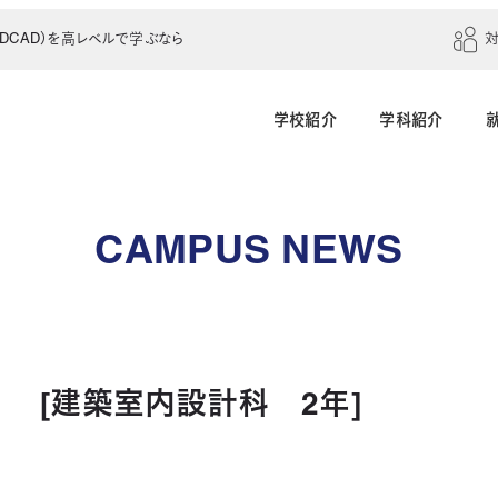
CAD）を高レベルで学ぶなら
学校紹介
学科紹介
建築学科（4年制）
建築設計科（2年制）
CAMPUS NEWS
建築室内設計科（2年制）
建築科（2年制・夜
インテリアデザイン科（3年制）
 [建築室内設計科 2年]
土木建設科（2年制）
測量科（1年制）