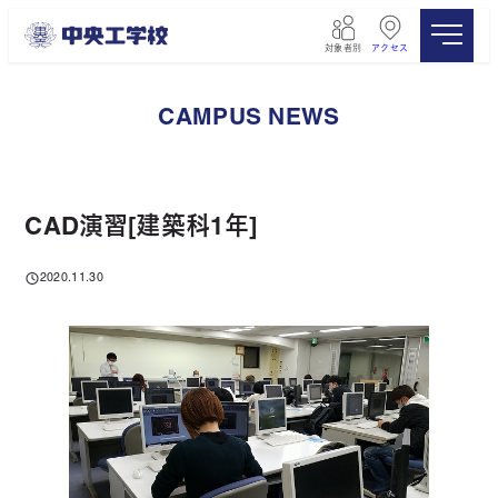
メ
イ
対象者別
アクセス
ン
コ
ン
CAMPUS NEWS
テ
ン
ツ
へ
移
CAD演習[建築科1年]
動
2020.11.30
投稿日