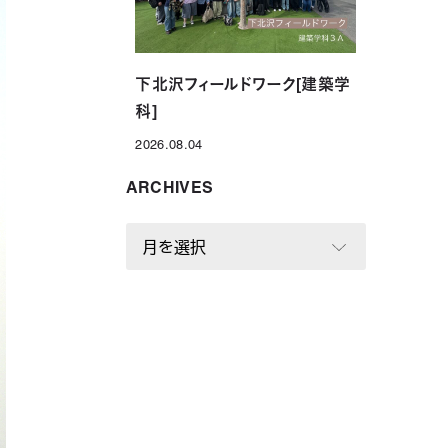
下北沢フィールドワーク[建築学
科]
2026.08.04
投稿日
ARCHIVES
A
R
C
H
I
V
E
S