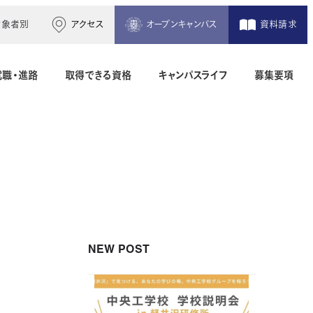
対象者別
アクセス
オープンキャンパス
資料請求
就職・進路
取得できる資格
キャンパスライフ
募集要項
木造建築科（2年制）
建築設備設計科（2年制）
間）
二級建築士専科（1年制）
NEW POST
地理空間情報科（1年制）
土木測量科（2年制・夜間）