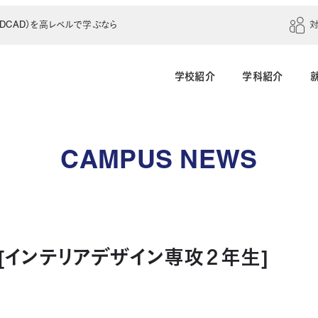
CAD）を高レベルで学ぶなら
学校紹介
学科紹介
建築学科（4年制）
建築設計科（2年制）
CAMPUS NEWS
建築室内設計科（2年制）
建築科（2年制・夜
インテリアデザイン科（3年制）
[インテリアデザイン専攻２年生]
土木建設科（2年制）
測量科（1年制）