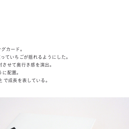
3DCAD設計科（2年制）
情報ビジネス科（2年制）
リベラルアーツ科（1
ングカード。
使っていちごが揺れるようにした。
射させて奥行き感を演出。
うに配置。
とで成長を表している。