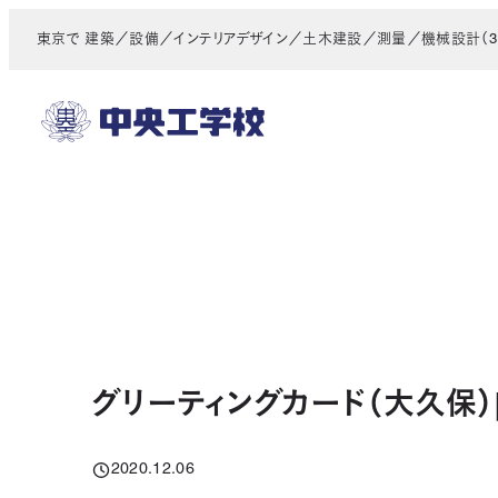
メ
東京で 建築／設備／インテリアデザイン／土木建設／測量／機械設計（3D
イ
ン
コ
ン
テ
ン
ツ
へ
移
動
グリーティングカード（大久保）
2020.12.06
投稿日