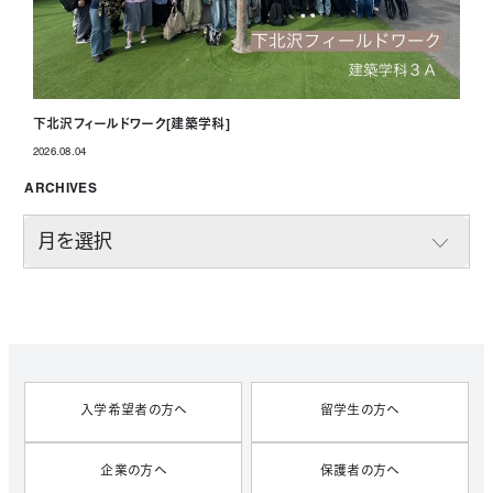
下北沢フィールドワーク[建築学科]
2026.08.04
投稿日
ARCHIVES
A
R
C
H
I
V
E
S
入学希望者の方へ
留学生の方へ
企業の方へ
保護者の方へ