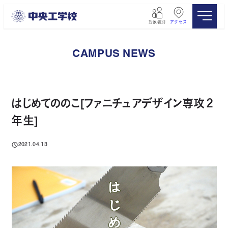
メ
イ
対象者別
アクセス
ン
コ
ン
CAMPUS NEWS
テ
ン
ツ
へ
移
はじめてののこ[ファニチュアデザイン専攻２
動
年生]
2021.04.13
投稿日