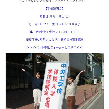
中央工学校のことを知っていただくイベントです＾＾
【学校説明会】
開催日：５月１５日(土)
時 間：１３：４５集合～１６：００終了
集 合：中央工学校２１号館ＳＴＥＰ
※終了後、希望者のみ学生寮相談・個別相談
＞＞イベント申込フォームへはコチラ
＜＜