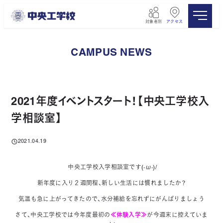
メ
イ
対象者別
アクセス
ン
コ
ン
CAMPUS NEWS
テ
ン
ツ
へ
移
2021年度イベントスタート！【中央工学校入
動
学相談室】
2021.04.19
投稿日
中央工学校入学相談室です(·ω·)/
新年度に入り２週間程、新しい生活には慣れましたか？
気温も急に上がってきたので、水分補給を忘れずにがんばりましょう
さて、中央工学校では今年度最初の
≪体験入学≫
が今週末に控えていま