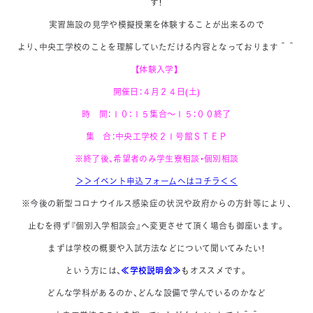
す！
実習施設の見学や模擬授業を体験することが出来るので
より、中央工学校のことを理解していただける内容となっております＾＾
【体験入学】
開催日：４月２４日(土)
時 間：１０：１５集合～１５：００終了
集 合：中央工学校２１号館ＳＴＥＰ
※終了後、希望者のみ学生寮相談・個別相談
＞＞イベント申込フォームへはコチラ
＜＜
※今後の新型コロナウイルス感染症の状況や政府からの方針等により、
止むを得ず『個別入学相談会』へ変更させて頂く場合も御座います。
まずは学校の概要や入試方法などについて聞いてみたい！
という方には、
≪学校説明会≫
も
オススメです。
どんな学科があるのか、どんな設備で学んでいるのかなど