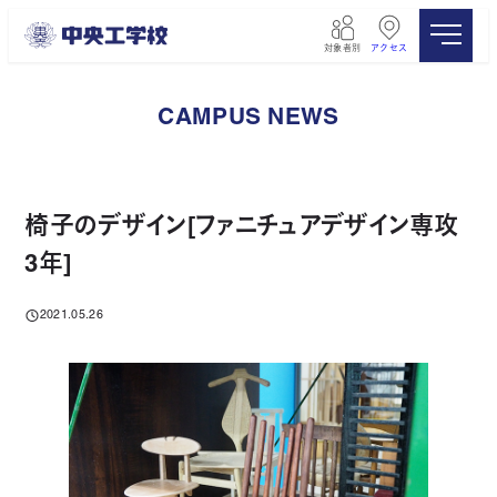
メ
イ
対象者別
アクセス
ン
コ
ン
CAMPUS NEWS
テ
ン
ツ
へ
移
椅子のデザイン[ファニチュアデザイン専攻
動
3年]
2021.05.26
投稿日