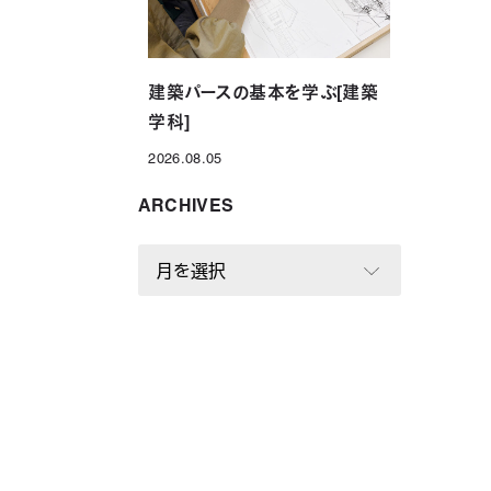
建築パースの基本を学ぶ[建築
学科]
2026.08.05
投稿日
ARCHIVES
A
R
C
H
I
V
E
S