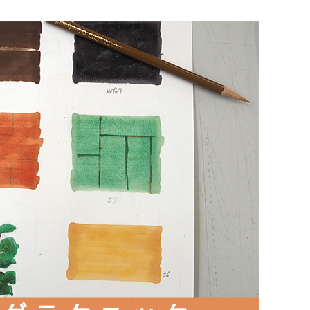
3DCAD設計科（2年制）
情報ビジネス科（2年制）
リベラルアーツ科（1