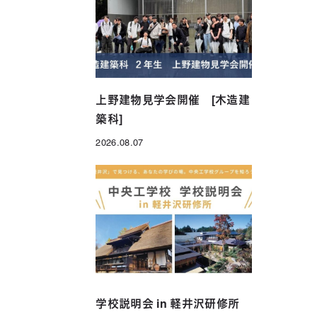
年制）
グローバル科（1年制）
上野建物見学会開催 [木造建
築科]
2026.08.07
投稿日
学校説明会 in 軽井沢研修所