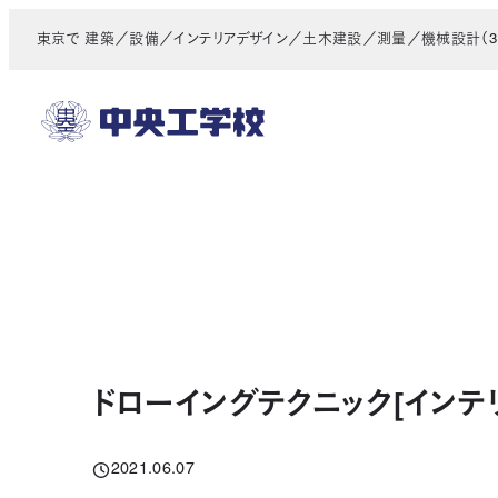
メ
東京で 建築／設備／インテリアデザイン／土木建設／測量／機械設計（3D
イ
ン
コ
ン
テ
ン
ツ
へ
移
動
ドローイングテクニック[インテ
2021.06.07
投稿日