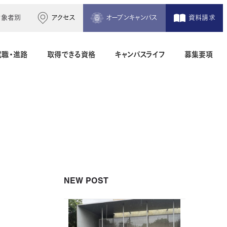
対象者別
アクセス
オープンキャンパス
資料請求
就職・進路
取得できる資格
キャンパスライフ
募集要項
木造建築科（2年制）
建築設備設計科（2年制）
間）
二級建築士専科（1年制）
NEW POST
地理空間情報科（1年制）
土木測量科（2年制・夜間）