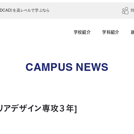
CAD）を高レベルで学ぶなら
学校紹介
学科紹介
建築学科（4年制）
建築設計科（2年制）
CAMPUS NEWS
建築室内設計科（2年制）
建築科（2年制・夜
インテリアデザイン科（3年制）
リアデザイン専攻３年]
土木建設科（2年制）
測量科（1年制）