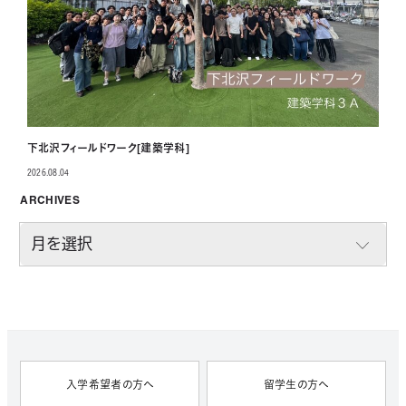
下北沢フィールドワーク[建築学科]
2026.08.04
投稿日
ARCHIVES
A
R
C
H
I
V
E
S
入学希望者の方へ
留学生の方へ