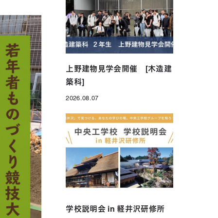
年制）
グローバル科（1年制）
上野建物見学会開催 [木造建
築科]
2026.08.07
投稿日
学校説明会 in 軽井沢研修所