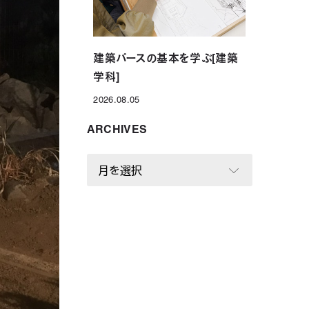
建築パースの基本を学ぶ[建築
学科]
2026.08.05
投稿日
ARCHIVES
A
R
C
H
I
V
E
S