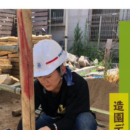
3DCAD設計科（2年制）
情報ビジネス科（2年制）
リベラルアーツ科（1