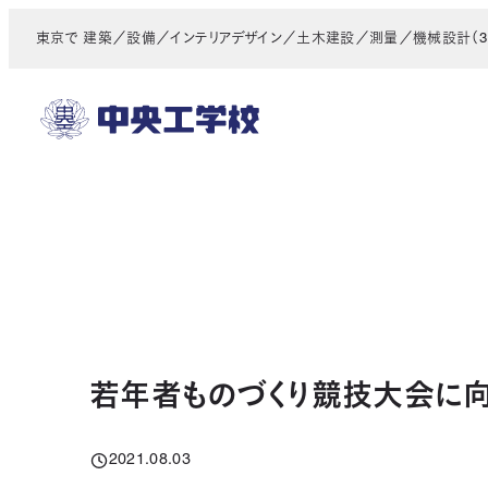
メ
東京で 建築／設備／インテリアデザイン／土木建設／測量／機械設計（3D
イ
ン
コ
ン
テ
ン
ツ
へ
移
動
若年者ものづくり競技大会に向
2021.08.03
投稿日