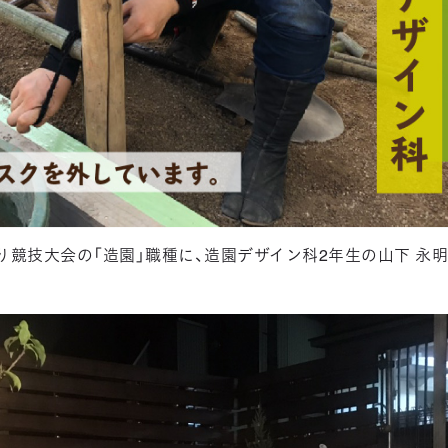
り競技大会の「造園」職種に、造園デザイン科2年生の山下 永明