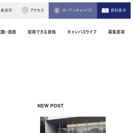
対象者別
アクセス
オープンキャンパス
資料請求
就職・進路
取得できる資格
キャンパスライフ
募集要項
木造建築科（2年制）
建築設備設計科（2年制）
間）
二級建築士専科（1年制）
NEW POST
地理空間情報科（1年制）
土木測量科（2年制・夜間）