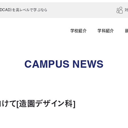
CAD）を高レベルで学ぶなら
学校紹介
学科紹介
建築学科（4年制）
建築設計科（2年制）
CAMPUS NEWS
建築室内設計科（2年制）
建築科（2年制・夜
インテリアデザイン科（3年制）
けて[造園デザイン科]
土木建設科（2年制）
測量科（1年制）