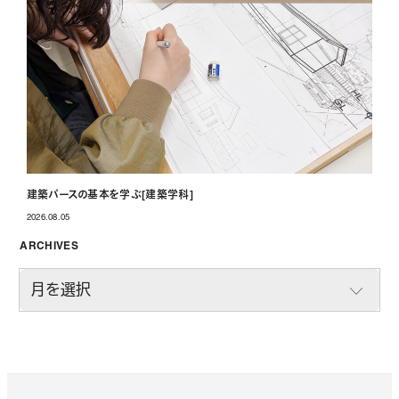
建築パースの基本を学ぶ[建築学科]
2026.08.05
投稿日
ARCHIVES
A
R
C
H
I
V
E
S