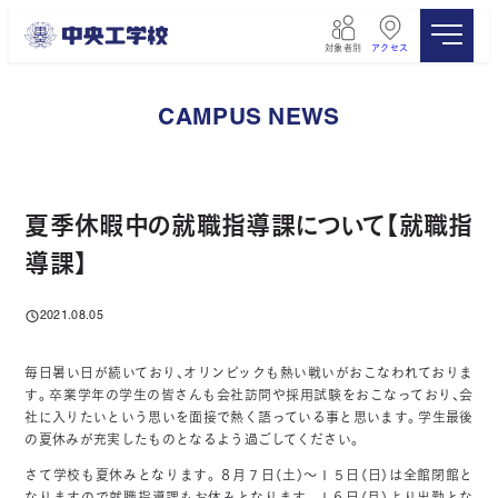
メ
イ
対象者別
アクセス
ン
コ
ン
CAMPUS NEWS
テ
ン
ツ
へ
移
夏季休暇中の就職指導課について【就職指
動
導課】
2021.08.05
投稿日
毎日暑い日が続いており、オリンピックも熱い戦いがおこなわれておりま
す。卒業学年の学生の皆さんも会社訪問や採用試験をおこなっており、会
社に入りたいという思いを面接で熱く語っている事と思います。学生最後
の夏休みが充実したものとなるよう過ごしてください。
さて学校も夏休みとなります。８月７日（土）～１５日（日）は全館閉館と