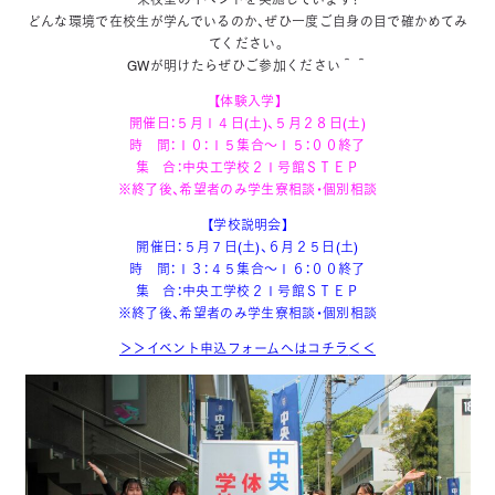
来校型のイベントを実施しています！
どんな環境で在校生が学んでいるのか、ぜひ一度ご自身の目で確かめてみ
てください。
GWが明けたらぜひご参加ください＾＾
【体験入学】
開催日：５月１４日(土)、５月２８日(土)
時 間：１０：１５集合～１５：００終了
集 合：中央工学校２１号館ＳＴＥＰ
※終了後、希望者のみ学生寮相談・個別相談
【学校説明会】
開催日：５月７日(土)、６月２５日(土)
時 間：１３：４５集合～１６：００終了
集 合：中央工学校２１号館ＳＴＥＰ
※終了後、希望者のみ学生寮相談・個別相談
＞＞イベント申込フォームへはコチラ
＜＜