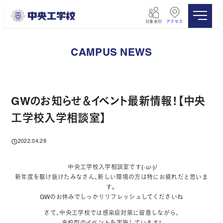
メ
イ
対象者別
アクセス
ン
コ
ン
CAMPUS NEWS
テ
ン
ツ
へ
移
GWのお知らせ＆イベント最新情報！【中央
動
工学校入学相談室】
2022.04.29
投稿日
中央工学校入学相談室です(·ω·)/
新年度を駆け抜けたみなさん、新しい環境の方は特にお疲れだと思いま
す。
GWのお休みでしっかりリフレッシュしてくださいね
さて、中央工学校では感染症対策に留意しながら、