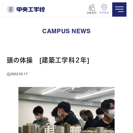
メ
イ
対象者別
アクセス
ン
コ
ン
CAMPUS NEWS
テ
ン
ツ
へ
移
頭の体操 [建築工学科２年]
動
2022.05.17
投稿日