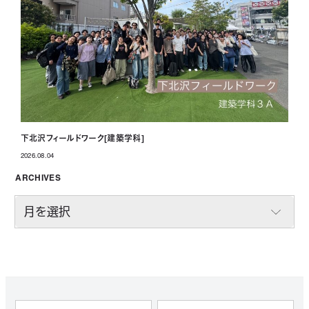
下北沢フィールドワーク[建築学科]
2026.08.04
投稿日
ARCHIVES
A
R
C
H
I
V
E
S