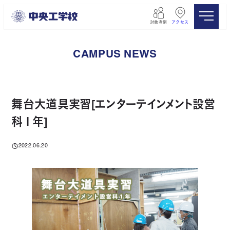
メ
イ
対象者別
アクセス
ン
コ
ン
CAMPUS NEWS
テ
ン
ツ
へ
移
舞台大道具実習[エンターテインメント設営
動
科１年]
2022.06.20
投稿日