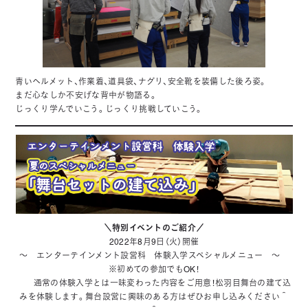
青いヘルメット、作業着、道具袋、ナグリ、安全靴を装備した後ろ姿。
まだ心なしか不安げな背中が物語る。
じっくり学んでいこう。じっくり挑戦していこう。
＼特別イベントのご紹介／
2022年8月9日（火）開催
～ エンターテインメント設営科 体験入学スペシャルメニュー ～
※初めての参加でもOK！
通常の体験入学とは一味変わった内容をご用意！松羽目舞台の建て込
みを体験します。舞台設営に興味のある方はぜひお申し込みください＾