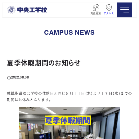
メ
イ
対象者別
アクセス
ン
コ
ン
CAMPUS NEWS
テ
ン
ツ
へ
移
夏季休暇期間のお知らせ
動
2022.08.08
投稿日
就職指導課は学校の休館日と同じ８月１１日（木）より１７日（水）までの
期間はお休みとなります。