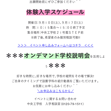
出願開始前にぜひご参加ください＾＾
体験入学スケジュール
開催日：９月１０日（土）、９月１７日（土）
時 間：１０：１５集合～１５：００終了予定
集合場所：中央工学校２１号館ＳＴＥＰ前
※終了後、希望者のみ個別相談可能!!
＞＞＞ イベント申し込みフォームへはコチラ ＜＜＜
＊＊＊
オンデマンド学校説明会
を活用しよ
＊＊＊
う
好きな時間に、好きな場所で、学校の疑問をその場で解決！
ご自身のタイミングで設置学科の紹介動画をご覧いただけます。
お気軽にお申し込みください＾＾
＼お申込みはこちらから／
イベントに関するお問い合わせ
中央工学校 入学相談室（0120-79-1511）