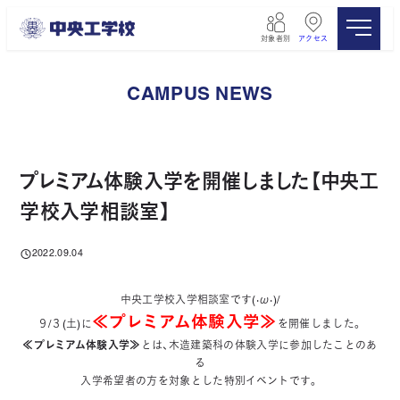
メ
イ
対象者別
アクセス
ン
コ
ン
CAMPUS NEWS
テ
ン
ツ
へ
移
プレミアム体験入学を開催しました【中央工
動
学校入学相談室】
2022.09.04
投稿日
中央工学校入学相談室です(·ω·)/
≪プレミアム体験入学≫
９/３(土)に
を開催しました。
≪プレミアム体験入学≫
とは、木造建築科の体験入学に参加したことのあ
る
入学希望者の方を対象とした特別イベントです。