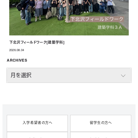
下北沢フィールドワーク[建築学科]
2026.08.04
投稿日
ARCHIVES
A
R
C
H
I
V
E
S
入学希望者の方へ
留学生の方へ