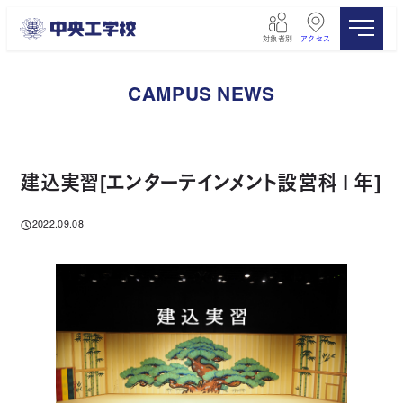
メ
イ
対象者別
アクセス
ン
コ
ン
CAMPUS NEWS
テ
ン
ツ
へ
移
建込実習[エンターテインメント設営科１年]
動
2022.09.08
投稿日