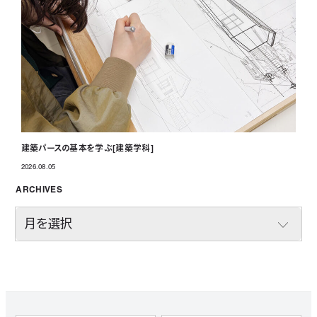
建築パースの基本を学ぶ[建築学科]
2026.08.05
投稿日
ARCHIVES
A
R
C
H
I
V
E
S