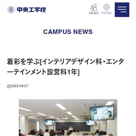
メ
イ
対象者別
アクセス
ン
コ
ン
CAMPUS NEWS
テ
ン
ツ
へ
移
着彩を学ぶ[インテリアデザイン科・エンタ
動
ーテインメント設営科1年]
2022.09.27
投稿日