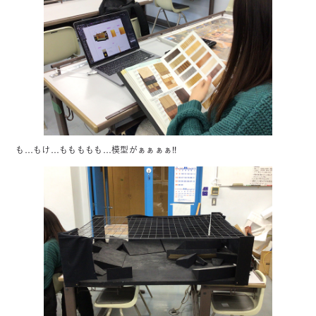
も…もけ…ももももも…模型がぁぁぁぁ!!