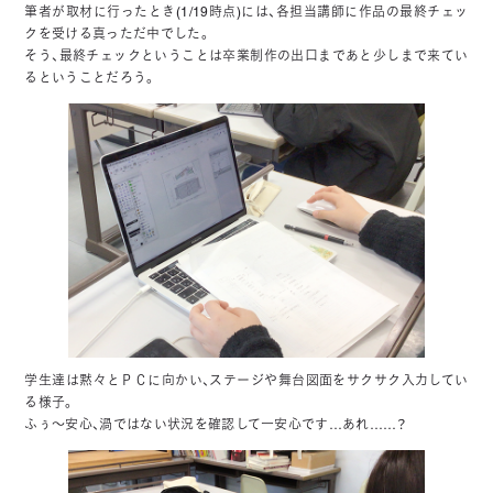
筆者が取材に行ったとき(1/19時点)には、各担当講師に作品の最終チェッ
クを受ける真っただ中でした。
そう、最終チェックということは卒業制作の出口まであと少しまで来てい
るということだろう。
学生達は黙々とＰＣに向かい、ステージや舞台図面をサクサク入力してい
る様子。
ふぅ～安心、渦ではない状況を確認して一安心です…あれ……？