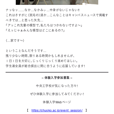
ナッなッ……なか…なかみぃ…中身がないじゃない!!
これはさすがに（混沌の）渦か…こんなことはキャンパスニュースで掲載す
べきでは…と思った矢先…
「アッこれ先輩の模型で、私たちはつかわないですよ～」
「えッじゃぁみんな模型はどこにあるの？」
（…家です～）
ということなんだそうです…
残り少ない時間、限りある時間かもしれませんが、
１日１日を大切に、じっくりじっくり進めてほしい。
学生達全員が総合提出に間に合うように応援しています！
– 体験入学参加募集 –
中央工学校が気になった方々！
ぜひ体験入学に参加してみてください！
体験入学Webページ
【
https://chuoko.ac.jp/event_session/
】