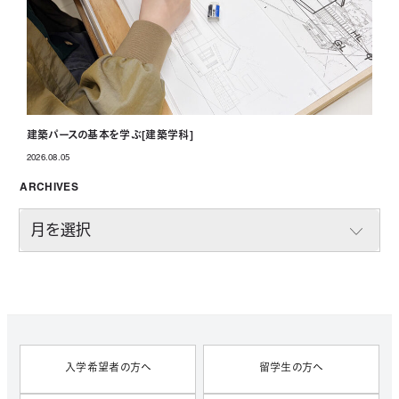
建築パースの基本を学ぶ[建築学科]
2026.08.05
投稿日
ARCHIVES
A
R
C
H
I
V
E
S
入学希望者の方へ
留学生の方へ