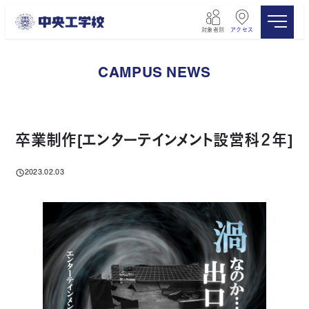
メ
イ
対象者別
アクセス
ン
コ
ン
CAMPUS NEWS
テ
ン
ツ
へ
移
卒業制作[エンターテインメント設営科２年]
動
2023.02.03
投稿日