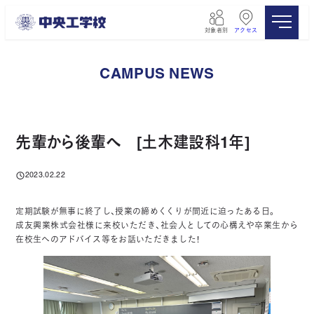
メ
イ
対象者別
アクセス
ン
コ
ン
CAMPUS NEWS
テ
ン
ツ
へ
移
先輩から後輩へ [土木建設科1年]
動
2023.02.22
投稿日
定期試験が無事に終了し、授業の締めくくりが間近に迫ったある日。
成友興業株式会社様に来校いただき、社会人としての心構えや卒業生から
在校生へのアドバイス等をお話いただきました！