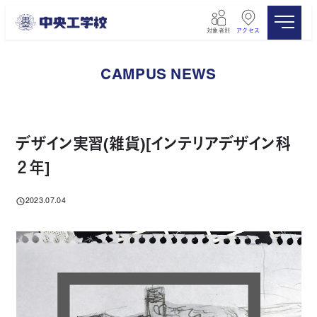
メ
イ
対象者別
アクセス
ン
コ
ン
CAMPUS NEWS
テ
ン
ツ
へ
移
デザイン実習(雑貨)[インテリアデザイン科
動
２年]
2023.07.04
投稿日