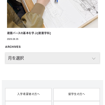
建築パースの基本を学ぶ[建築学科]
2026.08.05
投稿日
ARCHIVES
A
R
C
H
I
V
E
S
入学希望者の方へ
留学生の方へ