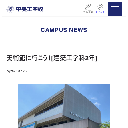
メ
イ
対象者別
アクセス
ン
コ
ン
CAMPUS NEWS
テ
ン
ツ
へ
移
美術館に行こう！[建築工学科2年]
動
2023.07.25
投稿日