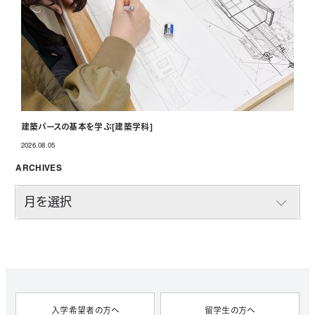
建築パースの基本を学ぶ[建築学科]
2026.08.05
投稿日
ARCHIVES
A
R
C
H
I
V
E
S
入学希望者の方へ
留学生の方へ