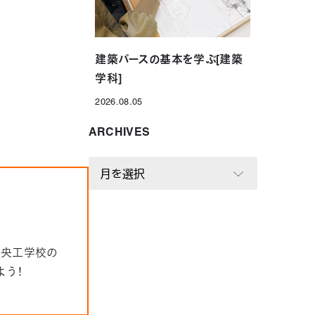
建築パースの基本を学ぶ[建築
学科]
2026.08.05
投稿日
ARCHIVES
A
R
C
H
I
V
中央工学校の
E
よう！
S