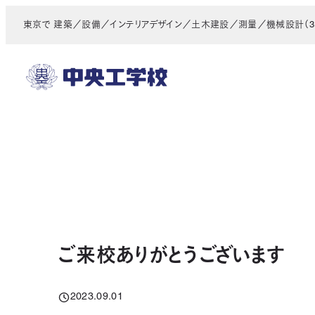
メ
東京で 建築／設備／インテリアデザイン／土木建設／測量／機械設計（3D
イ
ン
コ
ン
テ
ン
ツ
へ
移
動
ご来校ありがとうございます
2023.09.01
投稿日