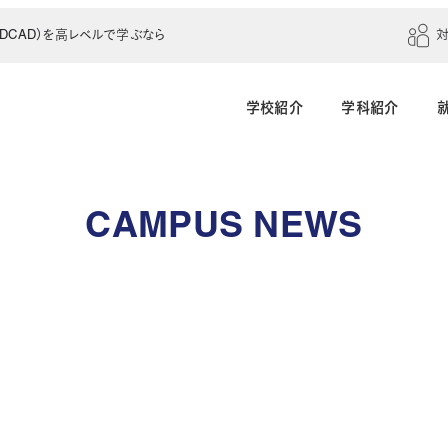
CAD）を高レベルで学ぶなら
学校紹介
学科紹介
建築学科（4年制）
建築設計科（2年制）
CAMPUS NEWS
建築室内設計科（2年制）
建築科（2年制・夜
インテリアデザイン科（3年制）
土木建設科（2年制）
測量科（1年制）