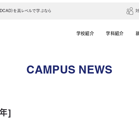
CAD）を高レベルで学ぶなら
学校紹介
学科紹介
建築学科（4年制）
建築設計科（2年制）
CAMPUS NEWS
建築室内設計科（2年制）
建築科（2年制・夜
インテリアデザイン科（3年制）
年]
土木建設科（2年制）
測量科（1年制）