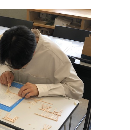
3DCAD設計科（2年制）
情報ビジネス科（2年制）
リベラルアーツ科（1