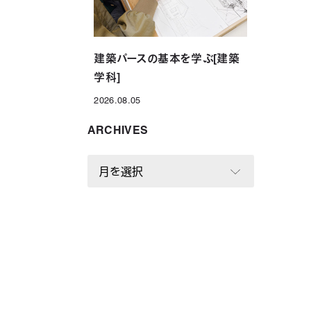
建築パースの基本を学ぶ[建築
学科]
2026.08.05
投稿日
ARCHIVES
A
R
C
H
I
V
E
S