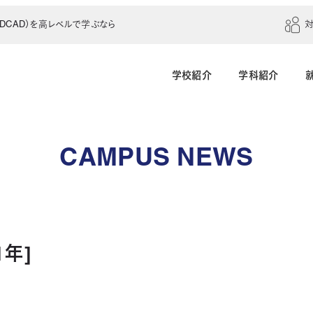
CAD）を高レベルで学ぶなら
学校紹介
学科紹介
建築学科（4年制）
建築設計科（2年制）
CAMPUS NEWS
建築室内設計科（2年制）
建築科（2年制・夜
インテリアデザイン科（3年制）
1年]
土木建設科（2年制）
測量科（1年制）