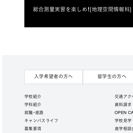
総合測量実習を楽しめ！[地理空間情報科]
入学希望者の方へ
留学生の方へ
学校紹介
交通アク
学科紹介
資料請求
就職・進路
OPEN C
キャンパスライフ
学校見学
募集要項
進学相談