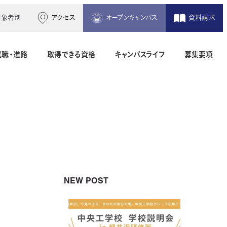
対象者別
アクセス
オープンキャンパス
資料請求
就職・進路
取得できる資格
キャンパスライフ
募集要項
木造建築科（2年制）
建築設備設計科（2年制）
間）
二級建築士専科（1年制）
NEW POST
地理空間情報科（1年制）
土木測量科（2年制・夜間）