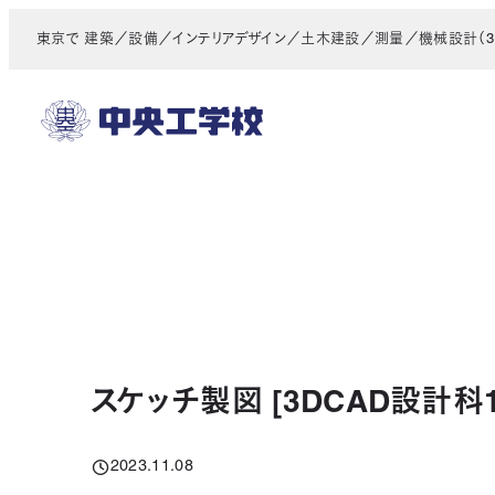
メ
東京で 建築／設備／インテリアデザイン／土木建設／測量／機械設計（3D
イ
ン
コ
ン
テ
ン
ツ
へ
移
動
スケッチ製図 [3DCAD設計科
2023.11.08
投稿日