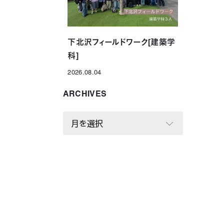
下北沢フィールドワーク[建築学
科]
2026.08.04
投稿日
ARCHIVES
A
R
C
H
I
V
E
S