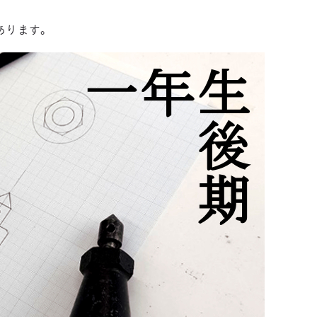
3DCAD設計科（2年制）
あります。
情報ビジネス科（2年制）
リベラルアーツ科（1