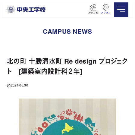
メ
イ
対象者別
アクセス
ン
コ
ン
CAMPUS NEWS
テ
ン
ツ
へ
移
北の町 十勝清水町 Re design プロジェク
動
ト [建築室内設計科２年]
2024.05.30
投稿日