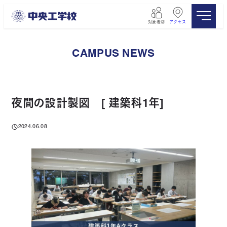
メ
イ
対象者別
アクセス
ン
コ
ン
CAMPUS NEWS
テ
ン
ツ
へ
移
夜間の設計製図 [ 建築科1年]
動
2024.06.08
投稿日