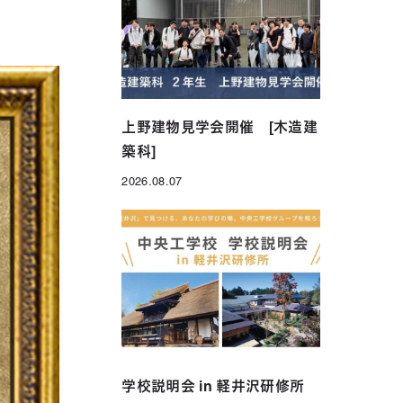
年制）
グローバル科（1年制）
上野建物見学会開催 [木造建
築科]
2026.08.07
投稿日
学校説明会 in 軽井沢研修所