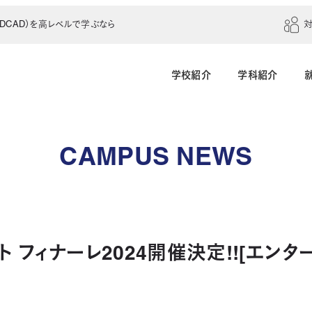
CAD）を高レベルで学ぶなら
学校紹介
学科紹介
建築学科（4年制）
建築設計科（2年制）
CAMPUS NEWS
建築室内設計科（2年制）
建築科（2年制・夜
インテリアデザイン科（3年制）
 フィナーレ2024開催決定!![エンタ
土木建設科（2年制）
測量科（1年制）