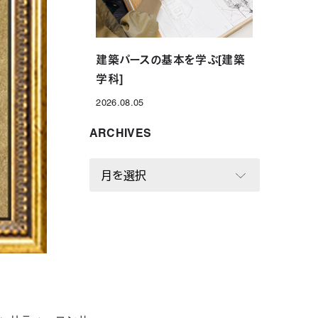
建築パースの基本を学ぶ[建築
学科]
2026.08.05
投稿日
ARCHIVES
A
R
C
H
I
V
E
S