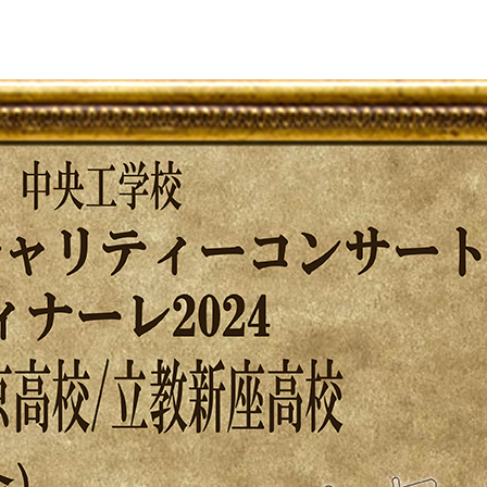
3DCAD設計科（2年制）
情報ビジネス科（2年制）
リベラルアーツ科（1