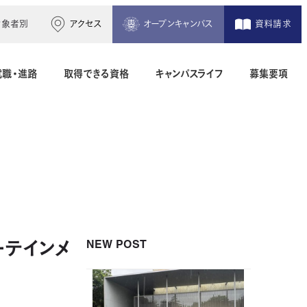
対象者別
アクセス
オープンキャンパス
資料請求
就職・進路
取得できる資格
キャンパスライフ
募集要項
木造建築科（2年制）
建築設備設計科（2年制）
間）
二級建築士専科（1年制）
NEW POST
ーテインメ
地理空間情報科（1年制）
土木測量科（2年制・夜間）