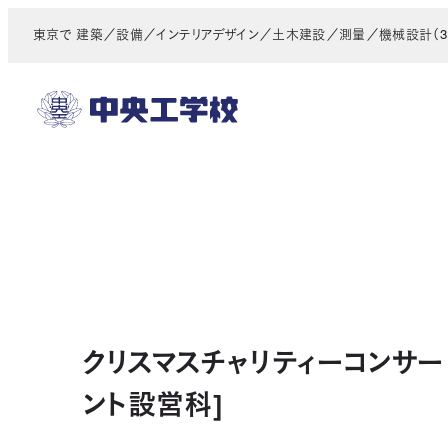
メ
東京で 建築／設備／インテリアデザイン／土木建設／測量／機械設計（3D
イ
ン
コ
ン
テ
ン
ツ
へ
移
動
クリスマスチャリティーコンサート
ント設営科]