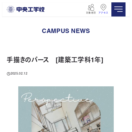
メ
イ
対象者別
アクセス
ン
コ
ン
CAMPUS NEWS
テ
ン
ツ
へ
移
手描きのパース [建築工学科1年]
動
2025.02.12
投稿日