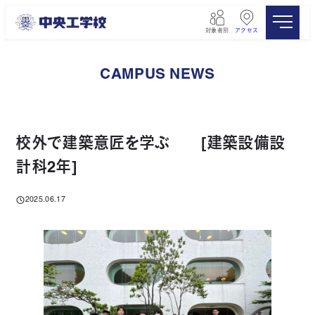
メ
イ
対象者別
アクセス
ン
コ
ン
CAMPUS NEWS
テ
ン
ツ
へ
移
校外で建築意匠を学ぶ [建築設備設
動
計科2年]
2025.06.17
投稿日