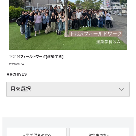
下北沢フィールドワーク[建築学科]
2026.08.04
投稿日
ARCHIVES
A
R
C
H
I
V
E
S
入学希望者の方へ
留学生の方へ