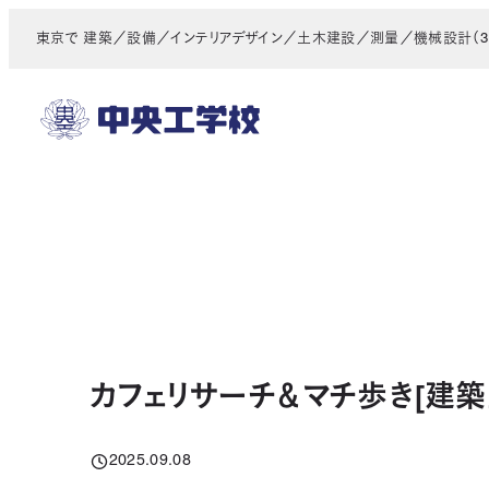
メ
東京で 建築／設備／インテリアデザイン／土木建設／測量／機械設計（3D
イ
ン
コ
ン
テ
ン
ツ
へ
移
動
カフェリサーチ＆マチ歩き[建
2025.09.08
投稿日