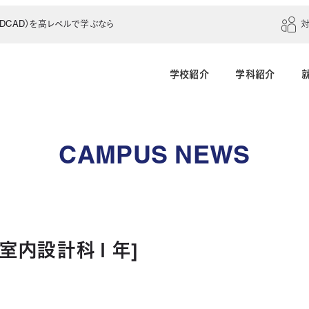
CAD）を高レベルで学ぶなら
学校紹介
学科紹介
建築学科（4年制）
建築設計科（2年制）
CAMPUS NEWS
建築室内設計科（2年制）
建築科（2年制・夜
インテリアデザイン科（3年制）
築室内設計科１年]
土木建設科（2年制）
測量科（1年制）