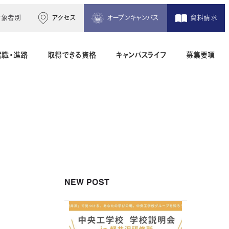
対象者別
アクセス
オープンキャンパス
資料請求
就職・進路
取得できる資格
キャンパスライフ
募集要項
木造建築科（2年制）
建築設備設計科（2年制）
間）
二級建築士専科（1年制）
NEW POST
地理空間情報科（1年制）
土木測量科（2年制・夜間）