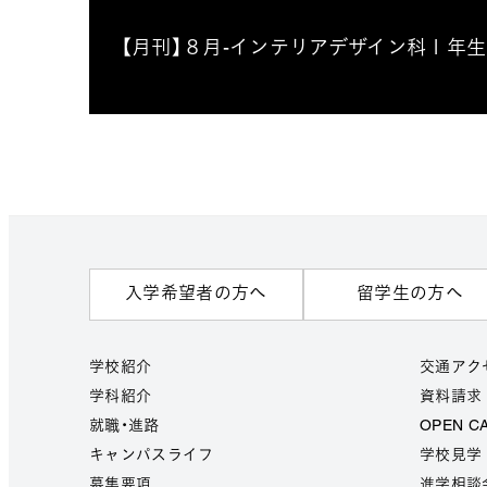
【月刊】８月-インテリアデザイン科１年生
入学希望者の方へ
留学生の方へ
学校紹介
交通アク
学科紹介
資料請求
就職・進路
OPEN C
キャンパスライフ
学校見学
募集要項
進学相談