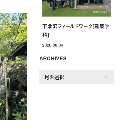
下北沢フィールドワーク[建築学
科]
2026.08.04
投稿日
ARCHIVES
A
R
C
H
I
V
E
S