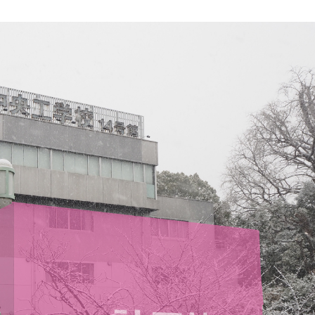
3DCAD設計科（2年制）
情報ビジネス科（2年制）
リベラルアーツ科（1