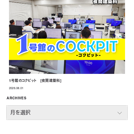
1号館のコクピット [夜間建築科]
2026.08.01
投稿日
ARCHIVES
A
R
C
H
I