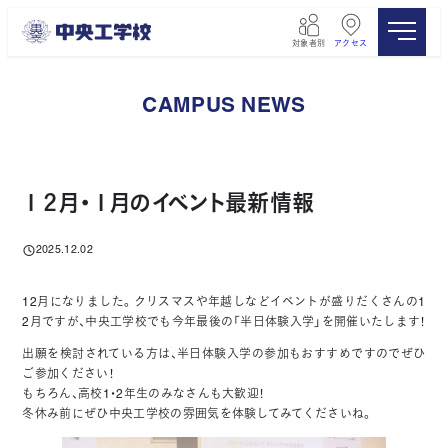
メ
イ
対象者別
アクセス
ン
コ
ン
CAMPUS NEWS
テ
ン
ツ
へ
移
１２月・１月のイベント最新情報
動
2025.12.02
投稿日
12月になりました。クリスマスや年越しなどイベントが盛りだくさんの1
2月ですが、中央工学校でも今年最後の「半日体験入学」を開催いたします！
出願を検討されている方は、半日体験入学の参加もおすすめですのでぜひ
ご参加ください！
もちろん、高校1・2年生のみなさんも大歓迎！
冬休み前にぜひ中央工学校の雰囲気を体験してみてくださいね。