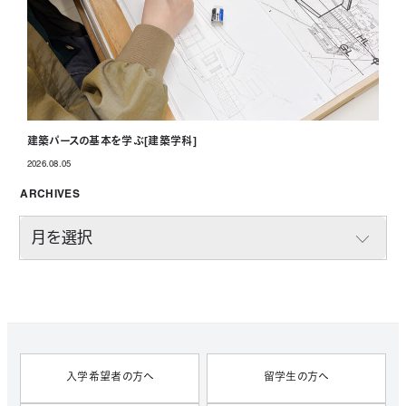
建築パースの基本を学ぶ[建築学科]
2026.08.05
投稿日
ARCHIVES
A
R
C
H
I
V
E
S
入学希望者の方へ
留学生の方へ