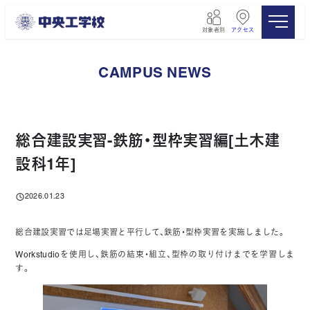
メ
イ
対象者別
アクセス
ン
コ
ン
CAMPUS NEWS
テ
ン
ツ
へ
移
総合建設実習-鉄筋・型枠実習編[土木建
動
設科1年]
2026.01.23
投稿日
総合建設実習では足場実習と平行して、鉄筋・型枠実習を実施しました。
Workstudioを使用し、鉄筋の結束・組立、型枠の取り付けまでを学習しま
す。