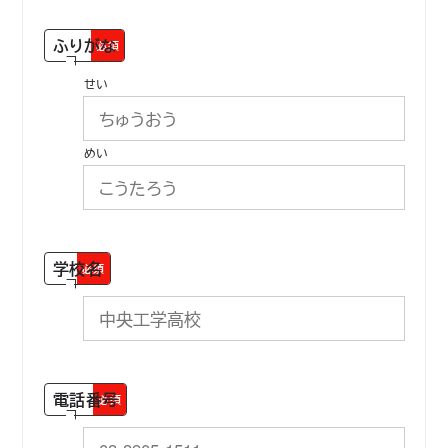
ふりがな
必須
せい
めい
学校名
必須
電話番号
必須