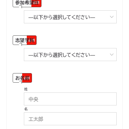
参加希望日
必須
志望学科
必須
お名前
必須
姓
名