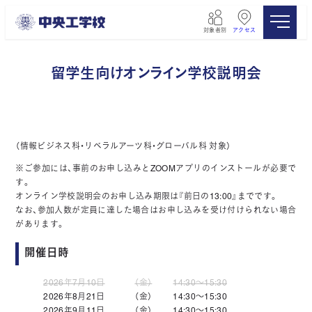
メ
イ
対象者別
アクセス
ン
コ
ン
留学生向けオンライン学校説明会
テ
ン
ツ
へ
移
（情報ビジネス科・リベラルアーツ科・グローバル科 対象）
動
※ご参加には、事前のお申し込みとZOOMアプリのインストールが必要で
す。
オンライン学校説明会のお申し込み期限は『前日の13:00』までです。
なお、参加人数が定員に達した場合はお申し込みを受け付けられない場合
があります。
開催日時
2026年7月10日
（金）
14:30～15:30
2026年8月21日
（金）
14:30～15:30
2026年9月11日
（金）
14:30～15:30