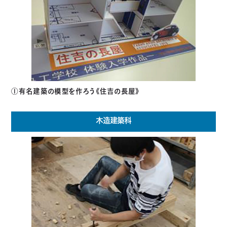
①有名建築の模型を作ろう《住吉の長屋》
木造建築科