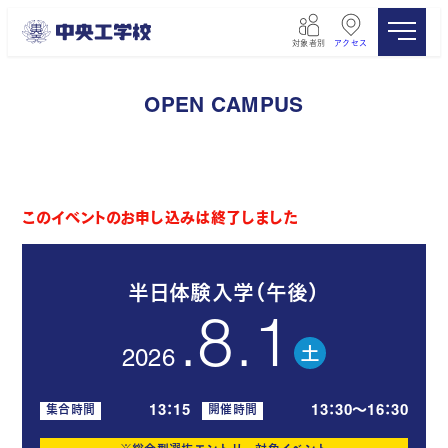
メ
イ
対象者別
アクセス
ン
コ
ン
OPEN CAMPUS
テ
ン
ツ
へ
移
このイベントのお申し込みは終了しました
動
半日体験入学（午後）
.8.1
土
2026
13：15
13：30〜16：30
集合時間
開催時間