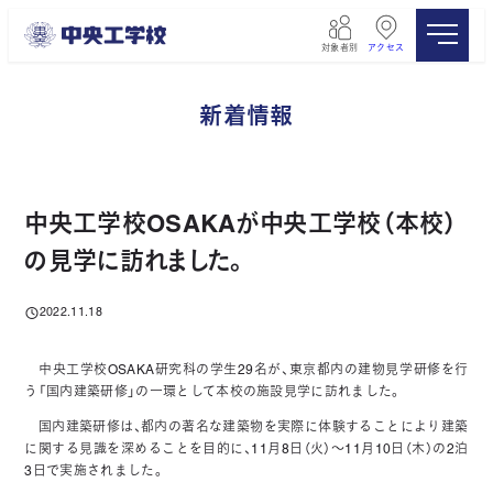
メ
イ
対象者別
アクセス
ン
コ
ン
新着情報
テ
ン
ツ
へ
移
中央工学校OSAKAが中央工学校（本校）
動
の見学に訪れました。
2022.11.18
投稿日
中央工学校OSAKA研究科の学生29名が、東京都内の建物見学研修を行
う「国内建築研修」の一環として本校の施設見学に訪れました。
国内建築研修は、都内の著名な建築物を実際に体験することにより建築
に関する見識を深めることを目的に、11月8日（火）〜11月10日（木）の2泊
3日で実施されました。