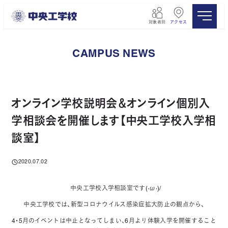
メ
イ
対象者別
アクセス
ン
コ
ン
CAMPUS NEWS
テ
ン
ツ
へ
移
オンライン学校説明会＆オンライン個別入
動
学相談会を開催します【中央工学校入学相
談室】
2020.07.02
投稿日
中央工学校入学相談室です(·ω·)/
中央工学校では、新型コロナウイルス感染症拡大防止の観点から、
4・5月のイベントは中止となってしまい、6月より体験入学を開催すること