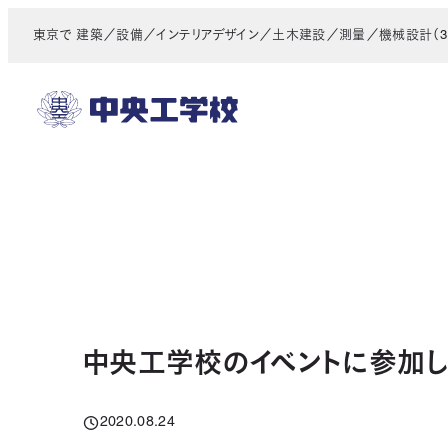
メ
東京で 建築／設備／インテリアデザイン／土木建設／測量／機械設計（3D
イ
ン
コ
ン
テ
ン
ツ
へ
移
動
中央工学校のイベントに参加し
2020.08.24
投稿日