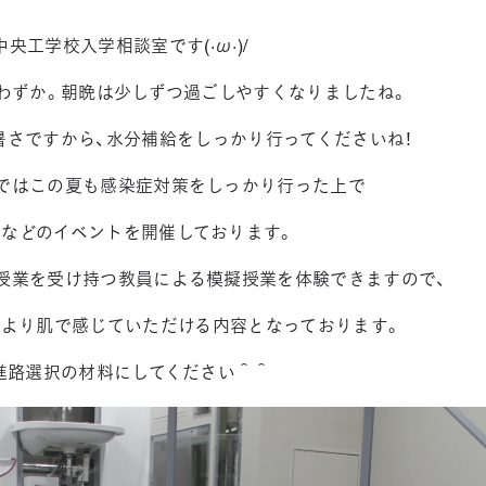
3DCAD設計科（2年制）
央工学校入学相談室です(·ω·)/
わずか。朝晩は少しずつ過ごしやすくなりましたね。
情報ビジネス科（2年制）
リベラルアーツ科（1
暑さですから、水分補給をしっかり行ってくださいね！
ではこの夏も感染症対策をしっかり行った上で
などのイベントを開催しております。
に授業を受け持つ教員による模擬授業を体験できますので、
より肌で感じていただける内容となっております。
進路選択の材料にしてください＾＾