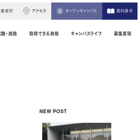
対象者別
アクセス
オープンキャンパス
資料請求
就職・進路
取得できる資格
キャンパスライフ
募集要項
木造建築科（2年制）
建築設備設計科（2年制）
間）
二級建築士専科（1年制）
NEW POST
地理空間情報科（1年制）
土木測量科（2年制・夜間）