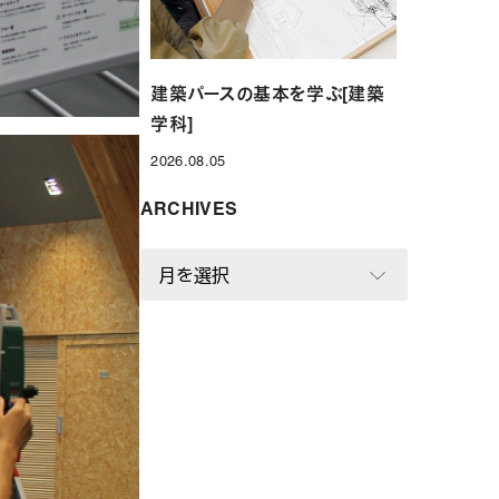
建築パースの基本を学ぶ[建築
学科]
2026.08.05
投稿日
ARCHIVES
A
R
C
H
I
V
E
S