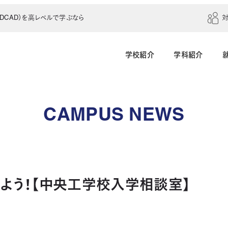
CAD）を高レベルで学ぶなら
学校紹介
学科紹介
建築学科（4年制）
建築設計科（2年制）
CAMPUS NEWS
建築室内設計科（2年制）
建築科（2年制・夜
インテリアデザイン科（3年制）
よう！【中央工学校入学相談室】
土木建設科（2年制）
測量科（1年制）