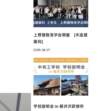
年制）
グローバル科（1年制）
上野建物見学会開催 [木造建
築科]
2026.08.07
投稿日
学校説明会 in 軽井沢研修所