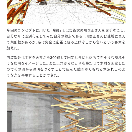
今回のコンセプトに用いた「複雑」とは芸術家の川俣正さんをお手本にし、
自分なりに差別化をしてみた自分の視点である。川俣正さんは乱雑に見え
て規則性があるが、私は完全に乱雑に組み上げそこから色味という要素を
加えた。
内装部分は木材を天井から300離して固定し今にも落ちてきそうな崩れそ
うな店内をイメージした。また天井からゆとりを持たせて木材を固定した
のでその間から照明をつるすことで組んだ隙間からもれる木漏れ日のよ
うな光を再現することができた。