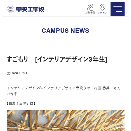
メ
イ
対象者別
アクセス
ン
コ
ン
CAMPUS NEWS
テ
ン
ツ
へ
移
すごもり [インテリアデザイン3年生]
動
2020.10.01
投稿日
インテリアデザイン科インテリアデザイン専攻３年 村田 恭兵 さん
の作品
【和菓子店の計画】